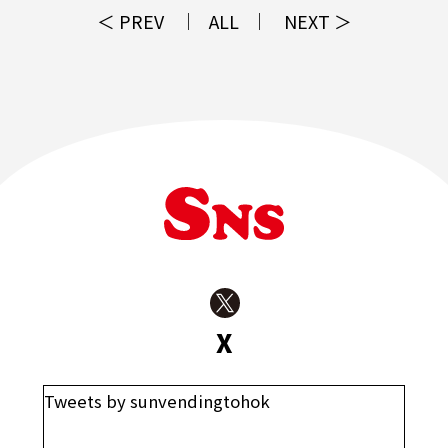
＜ PREV
ALL
NEXT ＞
X
Tweets by sunvendingtohok