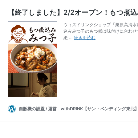
【終了しました】2/2オープン！もつ煮
ウィズドリンクショップ「栗原高清水
込みみつ子のもつ煮は味付けに合わせ
【終
絶 …
続きを読む
了
し
ま
し
た】
2/2
オ
ー
プ
ン！
も
自販機の設置 / 運営 - withDRINK【サン・ベンディング東北
つ
煮
込
み