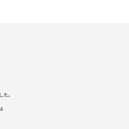
した。
は
。