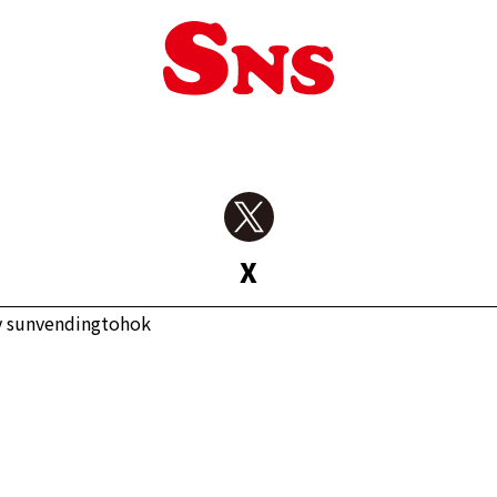
X
y sunvendingtohok