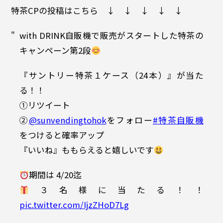
特茶CPの投稿はこちら ↓ ↓ ↓ ↓ ↓
with DRINK自販機で販売がスタートした特茶の
キャンペーン第2段
『サントリー特茶１ケース（24本）』が当た
る！！
①リツイート
②
@sunvendingtohok
をフォロー
#特茶自販機
をつけると確率アップ
『いいね』ももらえると嬉しいです
期間は 4/20迄
３名様に当たる！！
pic.twitter.com/IjzZHoD7Lg