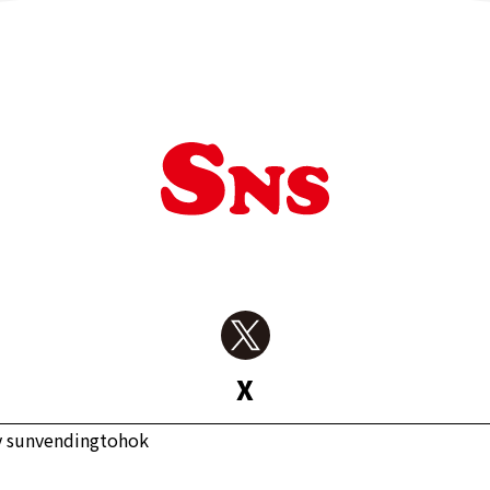
X
y sunvendingtohok