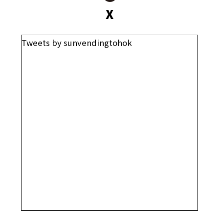
X
Tweets by sunvendingtohok