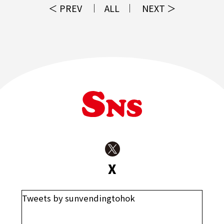
＜ PREV
ALL
NEXT ＞
X
Tweets by sunvendingtohok