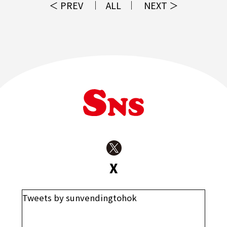
＜ PREV
ALL
NEXT ＞
X
Tweets by sunvendingtohok